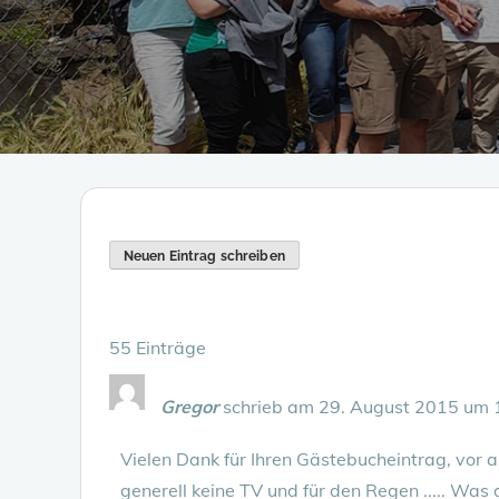
55 Einträge
Gregor
schrieb am
29. August 2015
um
Vielen Dank für Ihren Gästebucheintrag, vor 
generell keine TV und für den Regen ..... Was