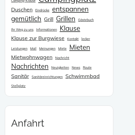
Camping-Klause
entspannen
Duschen
Eindrücke
gemütlich
Grillen
Grill
Gästebuch
Klause
Ihr Weg zu uns
Informationen
Klause zur Burgwiese
Kontakt
lecker
enden.
Mieten
Leistungen
Mail
Meinungen
Miete
Mietwohnwagen
Nachricht
Nachrichten
Neuigkeiten
News
Route
Sanitär
Schwimmbad
Sanitäreinrichtungen
Stellplatz
enden.
Anfahrt