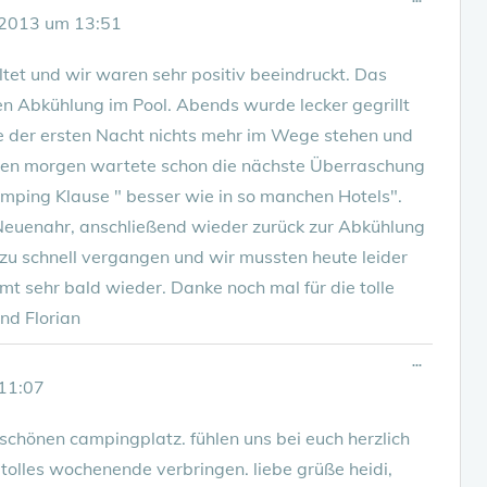
Metabox
 2013
um
13:51
ein-/ausbl
tet und wir waren sehr positiv beeindruckt. Das
n Abkühlung im Pool. Abends wurde lecker gegrillt
te der ersten Nacht nichts mehr im Wege stehen und
sten morgen wartete schon die nächste Überraschung
amping Klause " besser wie in so manchen Hotels".
Neuenahr, anschließend wieder zurück zur Abkühlung
l zu schnell vergangen und wir mussten heute leider
 sehr bald wieder. Danke noch mal für die tolle
nd Florian
Diese
...
Metabox
11:07
ein-/ausbl
schönen campingplatz. fühlen uns bei euch herzlich
tolles wochenende verbringen. liebe grüße heidi,