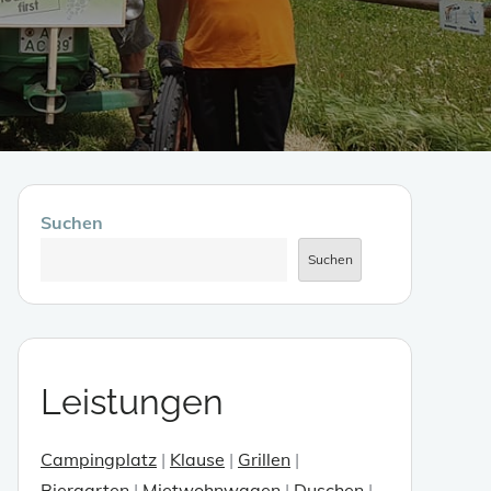
Suchen
Suchen
Leistungen
enden.
Campingplatz
|
Klause
|
Grillen
|
Biergarten
|
Mietwohnwagen
|
Duschen
|