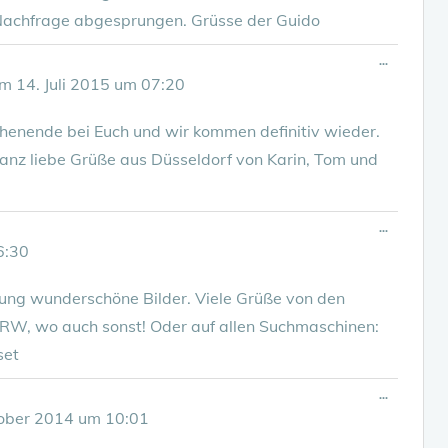
Nachfrage abgesprungen. Grüsse der Guido
Diese
...
Metabox
am
14. Juli 2015
um
07:20
ein-/ausbl
chenende bei Euch und wir kommen definitiv wieder.
nz liebe Grüße aus Düsseldorf von Karin, Tom und
Diese
...
Metabox
6:30
ein-/ausbl
ng wunderschöne Bilder. Viele Grüße von den
 NRW, wo auch sonst! Oder auf allen Suchmaschinen:
set
Diese
...
Metabox
ober 2014
um
10:01
ein-/ausbl