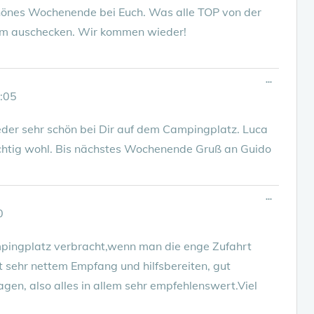
chönes Wochenende bei Euch. Was alle TOP von der
um auschecken. Wir kommen wieder!
Diese
...
Metabox
:05
ein-/ausbl
er sehr schön bei Dir auf dem Campingplatz. Luca
 richtig wohl. Bis nächstes Wochenende Gruß an Guido
Diese
...
Metabox
0
ein-/ausbl
ingplatz verbracht,wenn man die enge Zufahrt
it sehr nettem Empfang und hilfsbereiten, gut
gen, also alles in allem sehr empfehlenswert.Viel