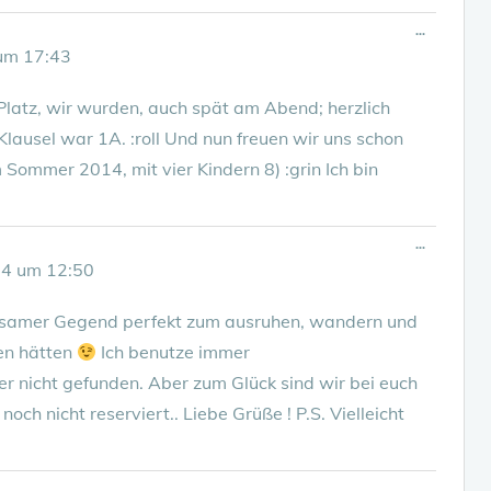
Diese
...
Metabox
um
17:43
ein-/ausbl
latz, wir wurden, auch spät am Abend; herzlich
lausel war 1A. :roll Und nun freuen wir uns schon
m Sommer 2014, mit vier Kindern 8) :grin Ich bin
Diese
...
Metabox
14
um
12:50
ein-/ausbl
holsamer Gegend perfekt zum ausruhen, wandern und
en hätten
Ich benutze immer
 nicht gefunden. Aber zum Glück sind wir bei euch
ch nicht reserviert.. Liebe Grüße ! P.S. Vielleicht
Diese
...