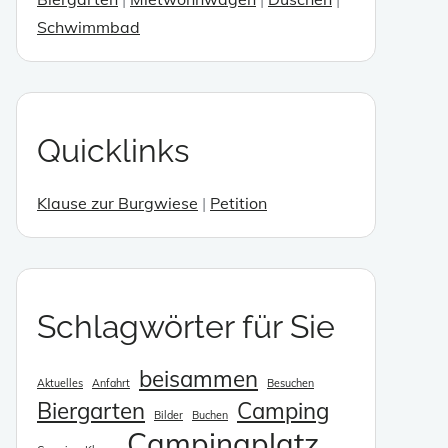
Schwimmbad
enden.
Quicklinks
Klause zur Burgwiese
|
Petition
enden.
Schlagwörter für Sie
beisammen
Aktuelles
Anfahrt
Besuchen
Biergarten
Camping
Bilder
Buchen
enden.
Campingplatz