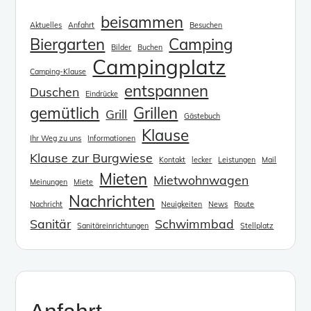
beisammen
Aktuelles
Anfahrt
Besuchen
Biergarten
Camping
Bilder
Buchen
Campingplatz
Camping-Klause
entspannen
Duschen
Eindrücke
gemütlich
Grillen
Grill
Gästebuch
Klause
Ihr Weg zu uns
Informationen
Klause zur Burgwiese
Kontakt
lecker
Leistungen
Mail
Mieten
Mietwohnwagen
Meinungen
Miete
Nachrichten
Nachricht
Neuigkeiten
News
Route
Sanitär
Schwimmbad
Sanitäreinrichtungen
Stellplatz