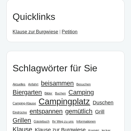
Quicklinks
Klause zur Burgwiese
|
Petition
Schlagwörter für Sie
beisammen
Aktuelles
Anfahrt
Besuchen
Biergarten
Camping
Bilder
Buchen
Campingplatz
Duschen
Camping-Klause
entspannen
gemütlich
Grill
Eindrücke
Grillen
Gästebuch
Ihr Weg zu uns
Informationen
Klause
Klause zur Burgwiese
Kontakt
lecker