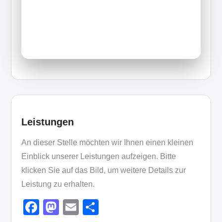
o
o
o
n
k
Leistungen
An dieser Stelle möchten wir Ihnen einen kleinen
Einblick unserer Leistungen aufzeigen. Bitte
klicken Sie auf das Bild, um weitere Details zur
Leistung zu erhalten.
F
M
E
T