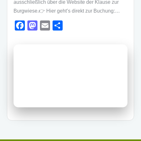
ausschließlich über die Website der Klause zur
Burgwiese.👉 Hier geht’s direkt zur Buchung:…
F
M
E
T
a
a
m
eil
c
st
ail
e
e
o
n
b
d
o
o
o
n
k