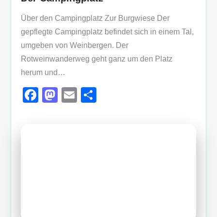
Über den Campingplatz Zur Burgwiese Der
gepflegte Campingplatz befindet sich in einem Tal,
umgeben von Weinbergen. Der
Rotweinwanderweg geht ganz um den Platz
herum und…
F
M
E
T
a
a
m
eil
c
st
ail
e
e
o
n
b
d
o
o
o
n
k