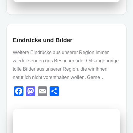
Eindrücke und Bilder
Weitere Eindrücke aus unserer Region Immer
wieder senden uns Besucher oder Ortsangehörige
tolle Bilder aus unserer Region, die wir Ihnen
natürlich nicht vorenthalten wollen. Gerne…
F
M
E
T
a
a
m
eil
c
st
ail
e
e
o
n
b
d