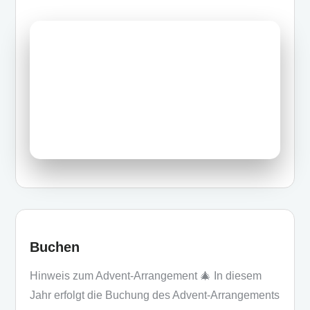
a
a
m
eil
c
st
ail
e
e
o
n
b
d
o
o
o
n
k
Buchen
Hinweis zum Advent-Arrangement 🎄 In diesem
Jahr erfolgt die Buchung des Advent-Arrangements