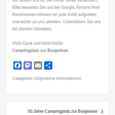
Wir wollen uns für Sie immer weiter verbessern.
Bitte bewerten Sie uns bei Google. Anhand Ihrer
Rezensionen können wir jede Kritik aufgreifen
und weiter an uns arbeiten. Unterstützen Sie uns
bei diesem Vorhaben.
Viele Dank und liebe Grüße
Campingplatz zur Burgwiese
F
M
E
T
a
a
m
eil
Categories:
Allgemeine Informationen
c
st
ail
e
e
o
n
b
d
Beitragsnavigation
o
o
50 Jahre Campingplatz zur Burgwiese
o
n