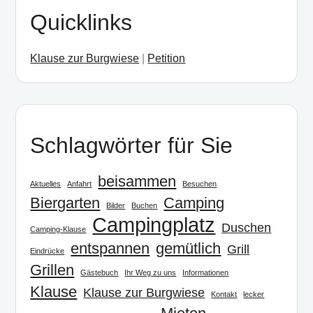
Quicklinks
Klause zur Burgwiese
|
Petition
Schlagwörter für Sie
beisammen
Aktuelles
Anfahrt
Besuchen
Biergarten
Camping
Bilder
Buchen
Campingplatz
Duschen
Camping-Klause
entspannen
gemütlich
Grill
Eindrücke
Grillen
Gästebuch
Ihr Weg zu uns
Informationen
Klause
Klause zur Burgwiese
Kontakt
lecker