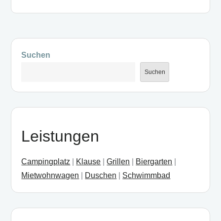
k
Suchen
Suchen
Leistungen
Campingplatz
|
Klause
|
Grillen
|
Biergarten
|
Mietwohnwagen
|
Duschen
|
Schwimmbad