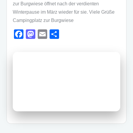
zur Burgwiese öffnet nach der verdienten
Winterpause im März wieder für sie. Viele Grüße
Campingplatz zur Burgwiese
F
M
E
T
a
a
m
eil
c
st
ail
e
e
o
n
b
d
o
o
o
n
k